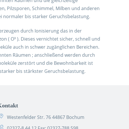
hnten Räumen und die gleichzeitige
nen, Pilzsporen, Schimmel, Milben und anderen
ei normaler bis starker Geruchsbelastung.
erzeugen durch Ionisierung das in der
( O³ ). Dieses vernichtet sicher, schnell und
leküle auch in schwer zugänglichen Bereichen.
nten Räumen ; anschließend werden durch
oleküle zerstört und die Bewohnbarkeit ist
 starker bis stärkster Geruchsbelastung.
Kontakt
Westenfelder Str. 76 44867 Bochum
02327-8 44 12
Fax: 02327-788 598