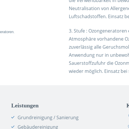
die Verwendbarkeit in bewo
Neutralisation von Allerge
Luftschadstoffen. Einsatz b
3. Stufe : Ozongeneratoren 
eratoren.
Atmosphäre vorhandene Ozon 
zuverlässig alle Geruchsmo
Anwendung nur in unbewoh
Sauerstoffzufuhr die Ozonm
wieder möglich. Einsatz bei
Leistungen
Grundreinigung / Sanierung
Gebäudereinigung